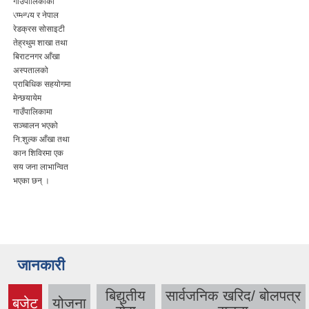
गाउँपालिकाको
समन्वय र नेपाल
रेडक्रस सोसाइटी
तेह्रथुम शाखा तथा
बिराटनगर आँखा
अस्पतालको
प्राबिधिक सहयोगमा
मेन्छयायेम
गाउँपालिकामा
सञ्चालन भएको
नि:शुल्क आँखा तथा
कान शिविरमा एक
सय जना लाभान्वित
भएका छन् ।
जानकारी
बिद्युतीय
सार्वजनिक खरिद/ बोलपत्र
बजेट
योजना