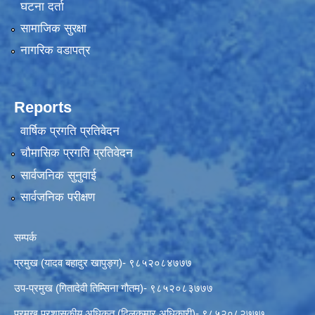
घटना दर्ता
सामाजिक सुरक्षा
नागरिक वडापत्र
Reports
वार्षिक प्रगति प्रतिवेदन
चौमासिक प्रगति प्रतिवेदन
सार्वजनिक सुनुवाई
सार्वजनिक परीक्षण
सम्पर्क
प्रमुख (यादव बहादुर खापुङ्ग)- ९८५२०८४७७७
उप-प्रमुख (गितादेवी तिम्सिना गाैतम)- ९८५२०८३७७७
प्रमुख प्रशासकीय अधिकृत (दिलकुमार अधिकारी)- ९८५२०८२७७७