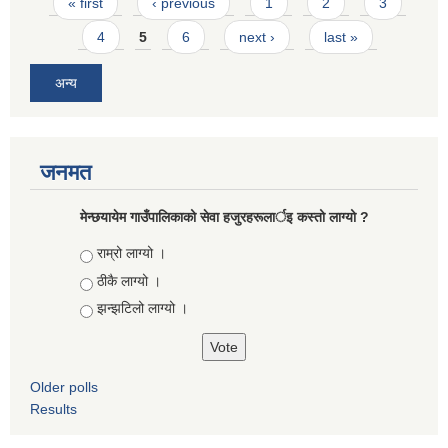
Pages
« first
‹ previous
1
2
3
4
5
6
next ›
last »
अन्य
जनमत
मेन्छयायेम गाउँपालिकाको सेवा हजुरहरूलार्इ कस्तो लाग्यो ?
Choices
राम्रो लाग्यो ।
ठीकै लाग्यो ।
झन्झटिलो लाग्यो ।
Older polls
Results