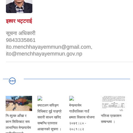
इश्वर भट्टराई
सूचना अधिकारी
9843335861
ito.menchhayayemmun@gmail.com,
ito@menchhayayemmun.gov.np
क्याटलग सपिङ्ग
मेन्छयायेम
विधिबाट दुई पाङ्ग्रे
गाउँपालिका गाउँ
निःशुल्क आँखा र
नतिजा प्रकाशन
सवारी साधन खरिद
क्षमता विकास योजना
कान शिविरबाट सय
सम्बन्धमा ।
सम्बन्धि प्रस्ताव
२०७९।८० -
लाभान्वित मेन्छयायेम
आव्हानको सूचना ।
२०८१।८२