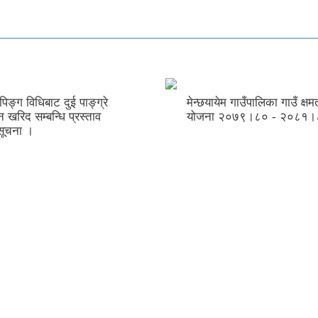
िङ्ग विधिबाट दुई पाङ्ग्रे
मेन्छयायेम गाउँपालिका गाउँ क्ष
 खरिद सम्बन्धि प्रस्ताव
योजना २०७९।८० - २०८१।
सूचना ।