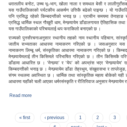
धरातलीय बनोट, उच्च भू–भाग, खोला नाला र समथल बेसी र लालीगुराँस
यस गाउँपालिकाको पर्यटकीय आकर्षण उत्तिकै बढेको पाइन्छ । यो गाउँपा
पनि प्रसिद्ध रहेको किम्बदन्तीको भनाइ छ । प्राचीन समयमा तेनाहाङ 
प्रसिद्ध धार्मिक स्थल गौखुरी धाम, मेन्छयायेम डाँडालगायत ऐतिहासिक तथा 
यस गाउँपालिकाको परिचयलाई थप फराकिलो बनाएको छ ।
राज्यको पुनर्संरचनाअनुसार स्थानीय तहको नाम स्थानीय पहिचान, सांस्क
जातीय सभ्यताका आधारमा नामाकरण गरिएको छ । जसअनुसार यस ग
नामाकरण लिम्बू धर्म, संस्कृतिका आधारमा नामाकरण गरिएको छ । किम्बद
मेन्छयायेमलाई तीन किसिमले परिभाषित गरिएको छ । तीन किसिमकै परिभा
डाँडामा आधारित छ । ‘मेन्छया’ र ‘येप’ को अपभ्रंस भएर ‘मेन्छयायेम’ र
किम्बदन्तीको भनाइ छ । मेन्छयायेम डाँडा तेह्रथुम, संखुवासभा र ताप्लेजुङ
संगम स्थलमा अवस्थित छ । धार्मिक तथा सांस्कृतिक महत्व बोकेको यही ड
आधारमा यहाँको चली आएका धर्मरसंस्कृति र रीतिरिवाज अनुसार मेन्छयायेम
Read more
about गाउँपालिकाको परिचय
Pages
« first
‹ previous
1
2
3