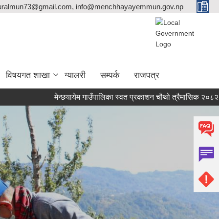
ralmun73@gmail.com, info@menchhayayemmun.gov.np
विषयगत शाखा
ग्यालरी
सम्पर्क
राजपत्र
मेन्छयायेम गाउँपालिका स्वत प्रकाशन चौथो त्रैमासिक २०८२।०८३