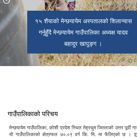
छैटौं गाउँसभाको संयुक्त रूपमा उद्घाटन गर्नुहुँदै
१५ शैयाको मेन्छयायेम अस्पतालको शिलान्यास
मेन्छयायेम गाउँपालिका विशेष अधिवेशनपछिको
गाउँपालिका अध्यक्ष यादव बहादुर खापुङ्ग र
गर्नुहुँदै मेन्छयायेम गाउँपालिका अध्यक्ष यादव
उपाध्यक्ष गीतादेवि तिम्सिना गौतम ।
सामूहिक तस्वीर ।
बहादुर खापुङ्ग ।
मेन्छयायेम गाउँपालिकाको केन्द्र मोराहाङ्ग
बजार ।
गाउँपालिकाको परिचय
मेन्छयायेम गाउँपालिका, कोशी प्रदेश स्थित तेह्रथुम जिल्लाको उत्तर पूर्वी 
यो गाउँपालिकाको क्षेत्रफल ७०.०९ वर्ग कि. मि. मा फैलिएको छ । दु