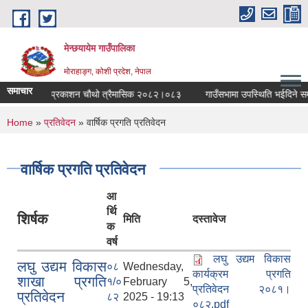
Skip to main content
मेन्छयायेम गाउँपालिका
मोराहाङ्ग, कोशी प्रदेश, नेपाल
समाचार
ाउँपालिका स्वत प्रकाशन चौथो त्रैमासिक २०८२।०८३
गाउँसभामा उपस्थिति भईदिने सम्बन
You are here
Home
»
प्रतिवेदन
» वार्षिक प्रगति प्रतिवेदन
वार्षिक प्रगति प्रतिवेदन
आ
र्थि
शिर्षक
मिति
दस्तावेज
क
वर्ष
लघु उद्यम विकास
लघु उद्यम विकास
०८
Wednesday,
कार्यक्रम प्रगति
शाखा प्रगति
१/०
February 5,
प्रतिवेदन २०८१।
प्रतिवेदन
८२
2025 - 19:13
०८२.pdf