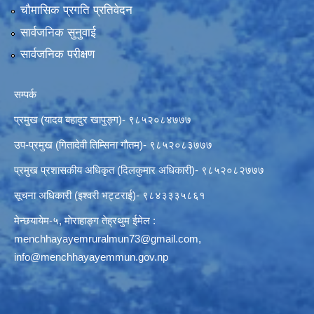
चौमासिक प्रगति प्रतिवेदन
सार्वजनिक सुनुवाई
सार्वजनिक परीक्षण
सम्पर्क
प्रमुख (यादव बहादुर खापुङ्ग)- ९८५२०८४७७७
उप-प्रमुख (गितादेवी तिम्सिना गाैतम)- ९८५२०८३७७७
प्रमुख प्रशासकीय अधिकृत (दिलकुमार अधिकारी)- ९८५२०८२७७७
सूचना अधिकारी (इश्वरी भट्टराई)- ९८४३३३५८६१
मेन्छयायेम-५, माेराहाङ्ग तेह्रथुम ईमेल :
menchhayayemruralmun73@gmail.com
,
info@menchhayayemmun.gov.np