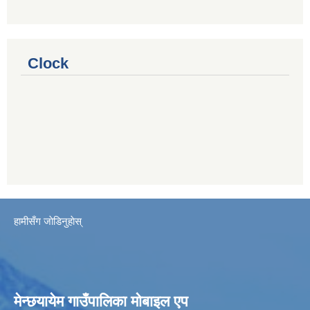
Clock
हामीसँग जाेडिनुहाेस्
मेन्छयायेम गाउँपालिका मोबाइल एप