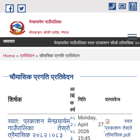
Skip to main content
मेन्छयायेम गाउँपालिका
मोराहाङ्ग, कोशी प्रदेश, नेपाल
समाचार
मेन्छयायेम गाउँपालिका स्वत प्रकाशन चौथो त्रैमासिक २०
You are here
Home
»
प्रतिवेदन
» चौमासिक प्रगति प्रतिवेदन
चौमासिक प्रगति प्रतिवेदन
आ
र्थि
शिर्षक
मिति
दस्तावेज
क
वर्ष
०८
Monday,
स्वत: प्रकाशन मेन्छयायेम
स्वत
२।
April 27,
गाउँपालिका तेस्रो
प्रकाशन तेस्रो
०८
2026 -
त्रैमासिक २०८२।०८३
त्रैमासिक.pdf
३
15:45