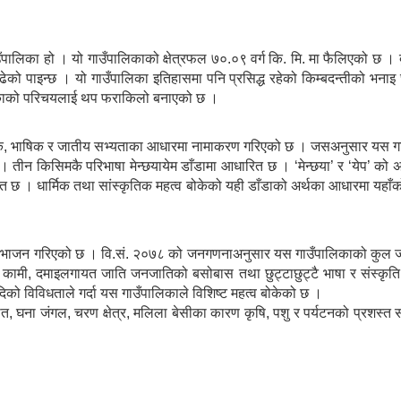
वी गाउँपालिका हो । यो गाउँपालिकाको क्षेत्रफल ७०.०९ वर्ग कि. मि. मा फैलिएको 
को पाइन्छ । यो गाउँपालिका इतिहासमा पनि प्रसिद्ध रहेको किम्बदन्तीको भनाइ 
ालिकाको परिचयलाई थप फराकिलो बनाएको छ ।
ृतिक, भाषिक र जातीय सभ्यताका आधारमा नामाकरण गरिएको छ । जसअनुसार यस गा
तीन किसिमकै परिभाषा मेन्छयायेम डाँडामा आधारित छ । ‘मेन्छया’ र ‘येप’ को अपभ
थित छ । धार्मिक तथा सांस्कृतिक महत्व बोकेको यही डाँडाको अर्थका आधारमा यहाँ
विभाजन गरिएको छ । वि.सं. २०७८ को जनगणनाअनुसार यस गाउँपालिकाको कुल जनस
 तामाङ, कामी, दमाइलगायत जाति जनजातिको बसोबास तथा छुट्टाछुट्टै भाषा र संस्कृ
ो विविधताले गर्दा यस गाउँपालिकाले विशिष्ट महत्व बोकेको छ ।
 घना जंगल, चरण क्षेत्र, मलिला बेसीका कारण कृषि, पशु र पर्यटनको प्रशस्त सम