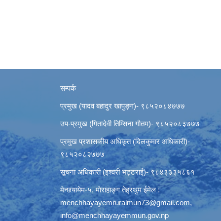
सम्पर्क
प्रमुख (यादव बहादुर खापुङ्ग)- ९८५२०८४७७७
उप-प्रमुख (गितादेवी तिम्सिना गाैतम)- ९८५२०८३७७७
प्रमुख प्रशासकीय अधिकृत (दिलकुमार अधिकारी)-
९८५२०८२७७७
सूचना अधिकारी (इश्वरी भट्टराई)- ९८४३३३५८६१
मेन्छयायेम-५, माेराहाङ्ग तेह्रथुम ईमेल :
menchhayayemruralmun73@gmail.com
,
info@menchhayayemmun.gov.np