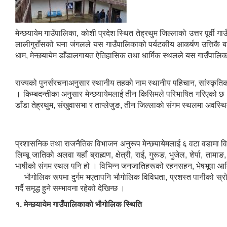
मेन्छयायेम गाउँपालिका, कोशी प्रदेश स्थित तेह्रथुम जिल्लाको उत्तर पूर्
लालीगुराँसको घना जंगलले यस गाउँपालिकाको पर्यटकीय आकर्षण उत्तिकै बढे
धाम, मेन्छयायेम डाँडालगायत ऐतिहासिक तथा धार्मिक स्थलले यस गाउँप
राज्यको पुनर्संरचनाअनुसार स्थानीय तहको नाम स्थानीय पहिचान, सांस्क
। किम्बदन्तीका अनुसार मेन्छयायेमलाई तीन किसिमले परिभाषित गरिएको छ । 
डाँडा तेह्रथुम, संखुवासभा र ताप्लेजुङ, तीन जिल्लाको संगम स्थलमा अवस्
प्रशासनिक तथा राजनैतिक विभाजन अनुरूप मेन्छयायेमलाई ६ वटा वडामा 
लिम्बू जातिको अलवा यहाँ ब्राह्मण, क्षेत्री, राई, गुरूङ, भुजेल, शेर्पा,
भाषीको संगम स्थल पनि हो । विभिन्न जनजातिहरूको रहनसहन, भेषभूषा आदिक
भौगोलिक रूपमा दुर्गम भएतापनि भौगोलिक विविधता, प्रशस्त पानीको स्रोत,
गर्दै समृद्ध हुने सम्भावना रहेको देखिन्छ ।
१. मेन्छयायेम गाउँपालिकाको भौगोलिक स्थिति