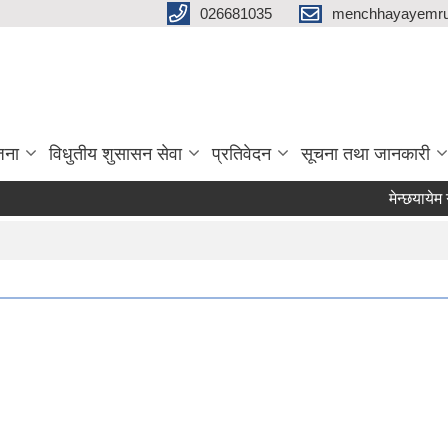
026681035
menchhayayemru
जना
विधुतीय शुसासन सेवा
प्रतिवेदन
सूचना तथा जानकारी
मेन्छयायेम गाउ