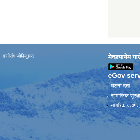
हामीसँग जाेडिनुहाेस्
मेन्छयायेम ग
eGov serv
घटना दर्ता
सामाजिक सुरक्ष
नागरिक वडापत्