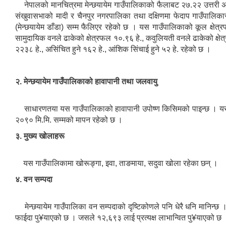
नेपालको मानचित्रमा मेन्छयायेम गाउँपालिकाको फैलाबट २७.२२ उत्तरी अक्षा
संखुवासभाको मादी र चैनपुर नगरपालिका तथा दक्षिणमा फेदाप गाउँपालिक
(मेन्छयायेम डाँडा) सम्म फैलिएर रहेको छ । यस गाउँपालिकाको कूल क्षेत
सामुदायिक वनले ढाकेको क्षेत्रफल १०.९६ हे., कवुलियती वनले ढाकेको क्षेत्रफ
२२३८ हे., असिंचित हुने १६२ हे., आंशिक सिंचाई हुने ५२ हे. रहेको छ ।
२. मेन्छयायेम गाउँपालिकाको हावापानी तथा जलवायु
साधारणतया यस गाउँपालिकाको हावापानी उपोष्ण किसिमको पाइन्छ । यस गा
२०९० मि.मि. सम्मको मापन रहेको छ ।
३. मुख्य खोलाहरू
यस गाउँपालिकामा खोरूङ्गा, इवा, ताङमाया, सदुवा खोला रहेका छन् ।
४. वन सम्पदा
मेन्छयायेम गाउँपालिका वन सम्पदाको दृष्टिकोणले पनि धेरै धनि मानिन्
फाईदा पु¥याएको छ । जसले १२,६९३ लाई प्रत्यक्ष लाभान्वित पु¥याएको छ