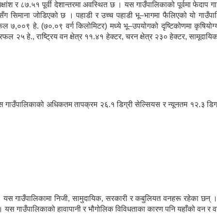
ंश र ८७.५१ पूर्वी देशान्तरमा अवस्थित छ । यस गाउँपालिकाको पूर्वमा फेदाप गाउ
ासँग सिमाना जोडिएको छ । पहाडी र उच्च पहाडी भू–भागमा फैलिएको यो गाउँप
्रफल ७,००९ हे. (७०.०९ वर्ग किलोमिटर) मध्ये भू–उपयोगको दृष्टिकोणमा कृषियो
ल २५ हे., राष्ट्रिय वन क्षेत्र ११.४१ हेक्टर, चरन क्षेत्र २३० हेक्टर, सामूदायि
उँपालिकाको अधिकतम तापक्रम २६.१ डिग्री सेल्सियस र न्यूनतम १२.३ डिग्री
छ । यस गाउँपालिकामा निजी, सामुदायिक, सरकारी र कबुलियत वनहरू रहेका छन् ।
 । यस गाउँपालिकाको हावापानी र भौगोलिक विविधताका कारण पनि यहाँको वन र व