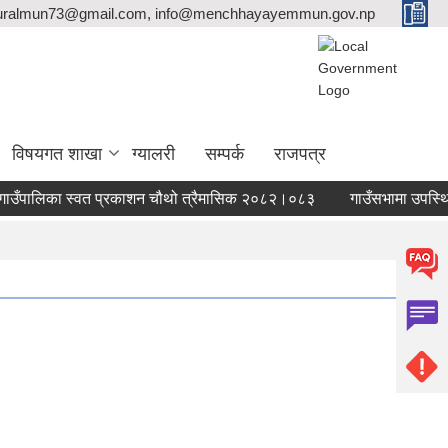
ralmun73@gmail.com, info@menchhayayemmun.gov.np
विषयगत शाखा
ग्यालरी
सम्पर्क
राजपत्र
ँपालिका स्वत प्रकाशन चौथो त्रैमासिक २०८२।०८३
गाउँसभामा उपस्थिति भई