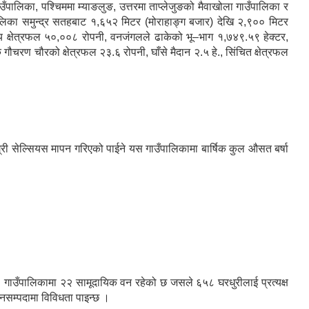
ँपालिका, पश्चिममा म्याङलुङ, उत्तरमा ताप्लेजुङको मैवाखोला गाउँपालिका र
ालिका समुन्द्र सतहबाट १,६५२ मिटर (मोराहाङ्ग बजार) देखि २,९०० मिटर
ग्य क्षेत्रफल ५०,००८ रोपनी, वनजंगलले ढाकेको भू–भाग १,७४९.५९ हेक्टर,
क गौचरण चौरको क्षेत्रफल २३.६ रोपनी, घाँसे मैदान २.५ हे., सिंचित क्षेत्रफल
 सेल्सियस मापन गरिएको पाईने यस गाउँपालिकामा बार्षिक कुल औसत बर्षा
 गाउँपालिकामा २२ सामूदायिक वन रहेको छ जसले ६५८ घरधुरीलाई प्रत्यक्ष
नसम्पदामा विविधता पाइन्छ ।