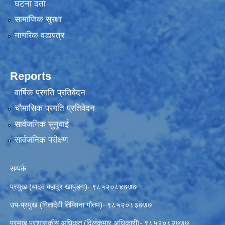
घटना दर्ता
सामाजिक सुरक्षा
नागरिक वडापत्र
Reports
वार्षिक प्रगति प्रतिवेदन
चौमासिक प्रगति प्रतिवेदन
सार्वजनिक सुनुवाई
सार्वजनिक परीक्षण
सम्पर्क
प्रमुख (यादव बहादुर खापुङ्ग)- ९८५२०८४७७७
उप-प्रमुख (गितादेवी तिम्सिना गाैतम)- ९८५२०८३७७७
प्रमुख प्रशासकीय अधिकृत (दिलकुमार अधिकारी)- ९८५२०८२७७७