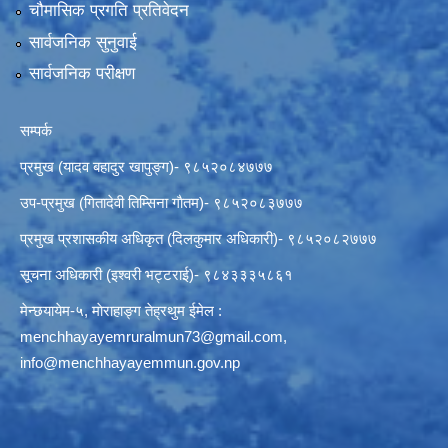
चौमासिक प्रगति प्रतिवेदन
सार्वजनिक सुनुवाई
सार्वजनिक परीक्षण
सम्पर्क
प्रमुख (यादव बहादुर खापुङ्ग)- ९८५२०८४७७७
उप-प्रमुख (गितादेवी तिम्सिना गाैतम)- ९८५२०८३७७७
प्रमुख प्रशासकीय अधिकृत (दिलकुमार अधिकारी)- ९८५२०८२७७७
सूचना अधिकारी (इश्वरी भट्टराई)- ९८४३३३५८६१
मेन्छयायेम-५, माेराहाङ्ग तेह्रथुम ईमेल :
menchhayayemruralmun73@gmail.com
,
info@menchhayayemmun.gov.np