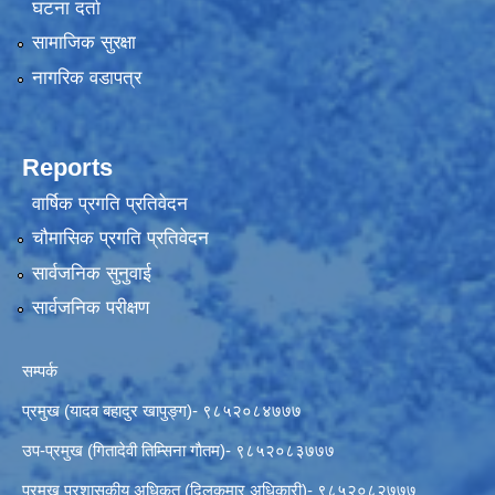
घटना दर्ता
सामाजिक सुरक्षा
नागरिक वडापत्र
Reports
वार्षिक प्रगति प्रतिवेदन
चौमासिक प्रगति प्रतिवेदन
सार्वजनिक सुनुवाई
सार्वजनिक परीक्षण
सम्पर्क
प्रमुख (यादव बहादुर खापुङ्ग)- ९८५२०८४७७७
उप-प्रमुख (गितादेवी तिम्सिना गाैतम)- ९८५२०८३७७७
प्रमुख प्रशासकीय अधिकृत (दिलकुमार अधिकारी)- ९८५२०८२७७७