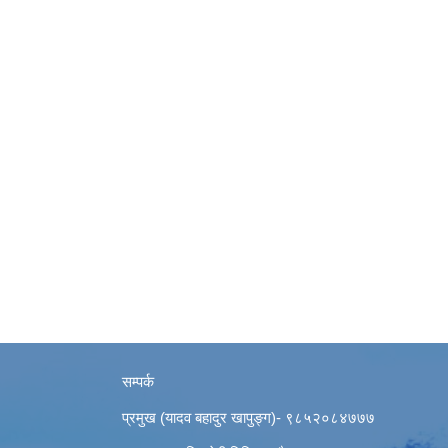
सम्पर्क
प्रमुख (यादव बहादुर खापुङ्ग)- ९८५२०८४७७७