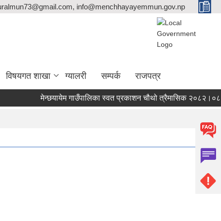
ralmun73@gmail.com, info@menchhayayemmun.gov.np
विषयगत शाखा
ग्यालरी
सम्पर्क
राजपत्र
मेन्छयायेम गाउँपालिका स्वत प्रकाशन चौथो त्रैमासिक २०८२।०८३