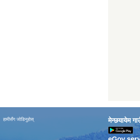
हामीसँग जाेडिनुहाेस्
मेन्छयायेम ग
eGov serv