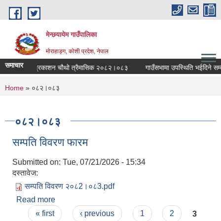
Skip to main content
मेन्छयायेम गाउँपालिका
मोराहाङ्ग, कोशी प्रदेश, नेपाल
समाचार
उँपालिका स्वत प्रकाशन चौथो त्रैमासिक २०८२।०८३
गाउँसभामा उपस्थिति भईदिने सम्बन
You are here
Home
» ०८२।०८३
०८२।०८३
सम्पति विवरण फारम
Submitted on:
Tue, 07/21/2026 - 15:34
दस्तावेज:
सम्पति विवरण २०८2।०८3.pdf
Read more
about सम्पति विवरण फारम
Pages
« first
‹ previous
1
2
3