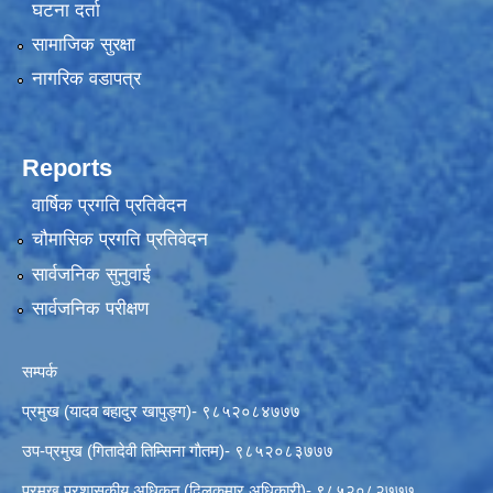
घटना दर्ता
सामाजिक सुरक्षा
नागरिक वडापत्र
Reports
वार्षिक प्रगति प्रतिवेदन
चौमासिक प्रगति प्रतिवेदन
सार्वजनिक सुनुवाई
सार्वजनिक परीक्षण
सम्पर्क
प्रमुख (यादव बहादुर खापुङ्ग)- ९८५२०८४७७७
उप-प्रमुख (गितादेवी तिम्सिना गाैतम)- ९८५२०८३७७७
प्रमुख प्रशासकीय अधिकृत (दिलकुमार अधिकारी)- ९८५२०८२७७७