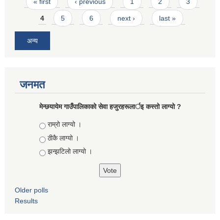
Pages
« first
‹ previous
1
2
3
4
5
6
next ›
last »
अन्य
जनमत
मेन्छयायेम गाउँपालिकाको सेवा हजुरहरूलार्इ कस्तो लाग्यो ?
Choices
राम्रो लाग्यो ।
ठीकै लाग्यो ।
झन्झटिलो लाग्यो ।
Older polls
Results