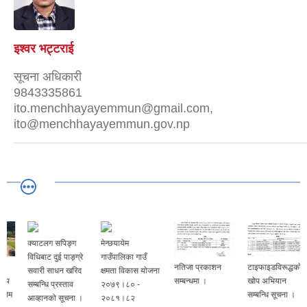
इश्वर भट्टराई
सूचना अधिकारी
9843335861
ito.menchhayayemmun@gmail.com,
ito@menchhayayemmun.gov.np
क्याटलग सपिङ्ग
मेन्छयायेम
विधिबाट दुई पाङ्ग्रे
गाउँपालिका गाउँ
नतिजा प्रकाशन
टाइफाइडविरूद्धको
सवारी साधन खरिद
क्षमता विकास योजना
सम्बन्धमा ।
खोप अभियान
सम्बन्धि प्रस्ताव
२०७९।८० -
सम्बन्धि सूचना ।
आव्हानको सूचना ।
२०८१।८२