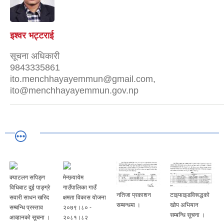
इश्वर भट्टराई
सूचना अधिकारी
9843335861
ito.menchhayayemmun@gmail.com,
ito@menchhayayemmun.gov.np
क्याटलग सपिङ्ग
मेन्छयायेम
विधिबाट दुई पाङ्ग्रे
गाउँपालिका गाउँ
नतिजा प्रकाशन
टाइफाइडविरूद्धको
सवारी साधन खरिद
क्षमता विकास योजना
सम्बन्धमा ।
खोप अभियान
सम्बन्धि प्रस्ताव
२०७९।८० -
सम्बन्धि सूचना ।
आव्हानको सूचना ।
२०८१।८२