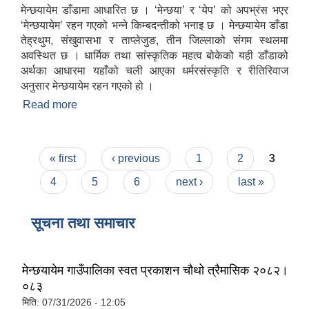
मेन्छयायेम डाँडामा आधारित छ । ‘मेन्छया’ र ‘येप’ को अपभ्रंस भएर
‘मेन्छयायेम’ रहन गएको भन्ने किम्बदन्तीको भनाइ छ । मेन्छयायेम डाँडा
तेह्रथुम, संखुवासभा र ताप्लेजुङ, तीन जिल्लाको संगम स्थलमा
अवस्थित छ । धार्मिक तथा सांस्कृतिक महत्व बोकेको यही डाँडाको
अर्थका आधारमा यहाँको चली आएका धर्मरसंस्कृति र रीतिरिवाज
अनुसार मेन्छयायेम रहन गएको हो ।
Read more
about गाउँपालिकाको परिचय
Pages
« first
‹ previous
1
2
3
4
5
6
next ›
last »
सूचना तथा समाचार
मेन्छयायेम गाउँपालिका स्वत प्रकाशन चौथो त्रैमासिक २०८२।
०८३
मिति:
07/31/2026 - 12:05