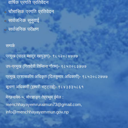
वार्षिक प्रगति प्रतिवेदन
चौमासिक प्रगति प्रतिवेदन
सार्वजनिक सुनुवाई
सार्वजनिक परीक्षण
सम्पर्क
प्रमुख (यादव बहादुर खापुङ्ग)- ९८५२०८४७७७
उप-प्रमुख (गितादेवी तिम्सिना गाैतम)- ९८५२०८३७७७
प्रमुख प्रशासकीय अधिकृत (दिलकुमार अधिकारी)- ९८५२०८२७७७
सूचना अधिकारी (इश्वरी भट्टराई)- ९८४३३३५८६१
मेन्छयायेम-५, माेराहाङ्ग तेह्रथुम ईमेल :
menchhayayemruralmun73@gmail.com
,
info@menchhayayemmun.gov.np